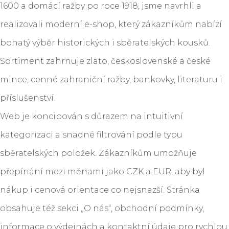
1600 a domácí ražby po roce 1918, jsme navrhli a
realizovali moderní e-shop, který zákazníkům nabízí
bohatý výběr historických i sběratelských kousků.
Sortiment zahrnuje zlato, československé a české
mince, cenné zahraniční ražby, bankovky, literaturu i
příslušenství.
Web je koncipován s důrazem na intuitivní
kategorizaci a snadné filtrování podle typu
sběratelských položek. Zákazníkům umožňuje
přepínání mezi měnami jako CZK a EUR, aby byl
nákup i cenová orientace co nejsnazší. Stránka
obsahuje též sekci „O nás“, obchodní podmínky,
informace o výdejnách a kontaktní údaje pro rychlou