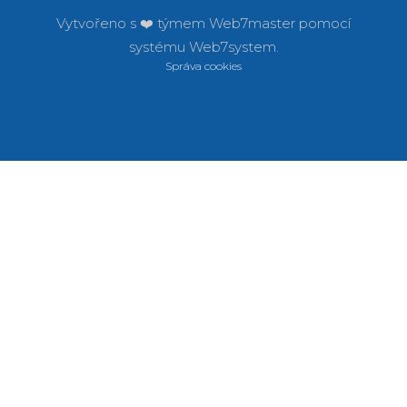
Vytvořeno s ❤️ týmem
Web7master pomocí
systému
Web7system.
Správa cookies