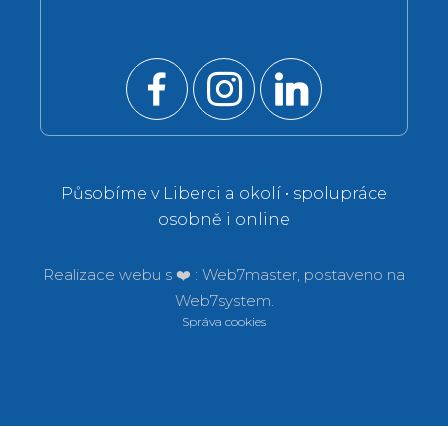
Působíme v Liberci a okolí • spolupráce
osobně i online
Realizace webu s ❤️ :
Web7master, postaveno na
Web7system.
Správa cookies