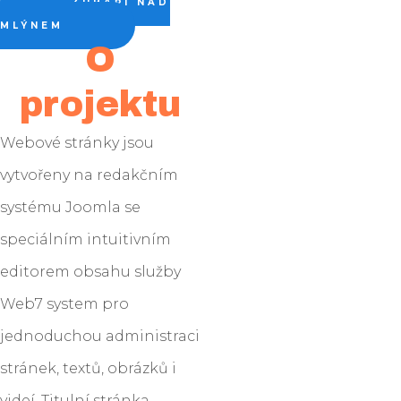
ZUBAŘI NAD
MLÝNEM
O
projektu
Webové stránky jsou
vytvořeny na redakčním
systému Joomla se
speciálním intuitivním
editorem obsahu služby
Web7 system pro
jednoduchou administraci
stránek, textů, obrázků i
videí. Titulní stránka