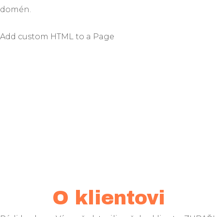
domén.
Add custom HTML to a Page
CHTĚLI BYSTE S NÁMI TAKÉ
SPOLUPRACOVAT?
NEVÁHEJTE NÁS KONTAKTOVAT!
NAPIŠTE NÁM
O klientovi