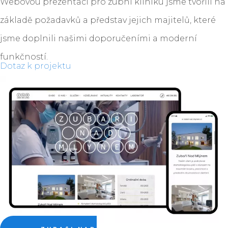
Webovou prezentaci pro zubní kliniku jsme tvořili na
základě požadavků a představ jejich majitelů, které
jsme doplnili našimi doporučeními a moderní
funkčností.
Dotaz k projektu