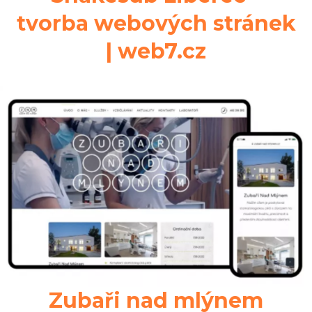
tvorba webových stránek
| web7.cz
Zubaři nad mlýnem