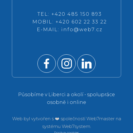
TEL: +420 485 150 893
MOBIL: +420 602 22 33 22
E-MAIL:
info@web7.cz
Působíme v Liberci a okolí • spolupráce
osobně i online
Web byl vytvořen s ❤️ společností
Web7master na
systému
Web7system.
Správa cookies