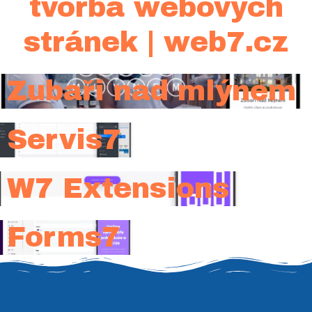
tvorba webových
stránek | web7.cz
Zubaři nad mlýnem
Servis7
W7 Extensions
Forms7