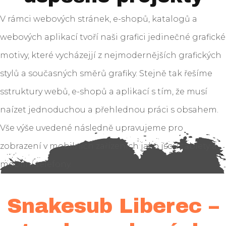
V rámci webových stránek, e-shopů, katalogů a
webových aplikací tvoří naši grafici jedinečné grafické
motivy, které vycházejjí z nejmodernějších grafických
stylů a současných směrů grafiky. Stejně tak řešíme
sstruktury webů, e-shopů a aplikací s tím, že musí
naízet jednoduchou a přehlednou práci s obsahem.
Vše výše uvedené následně upravujeme pro
zobrazení v mobilních zařízeních jako jsou tablety a
mobilní telefony.
Snakesub Liberec –