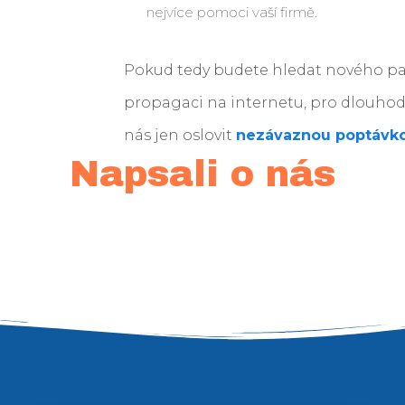
nejvíce pomoci vaší firmě.
Pokud tedy budete hledat nového pa
propagaci na internetu, pro dlouhodo
nás jen oslovit
nezávaznou poptávk
Napsali o nás
ánky. Velká spokojenost s jednáním a celkovým průběhem real