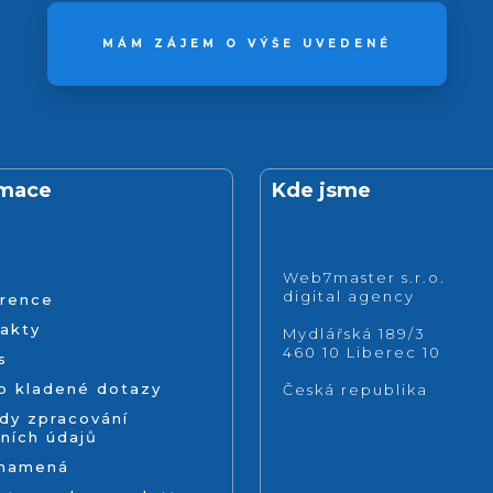
MÁM ZÁJEM O VÝŠE UVEDENÉ
rmace
Kde jsme
Web7master s.r.o.
digital agency
rence
akty
Mydlářská 189/3
460 10 Liberec 10
s
o kladené dotazy
Česká republika
dy zpracování
ních údajů
znamená