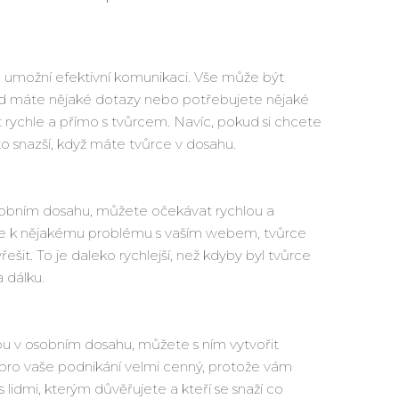
 umožní efektivní komunikaci. Vše může být
ud máte nějaké dotazy nebo potřebujete nějaké
rychle a přímo s tvůrcem. Navíc, pokud si chcete
to snazší, když máte tvůrce v dosahu.
obním dosahu, můžete očekávat rychlou a
de k nějakému problému s vaším webem, tvůrce
ešit. To je daleko rychlejší, než kdyby byl tvůrce
 dálku.
u v osobním dosahu, můžete s ním vytvořit
pro vaše podnikání velmi cenný, protože vám
idmi, kterým důvěřujete a kteří se snaží co