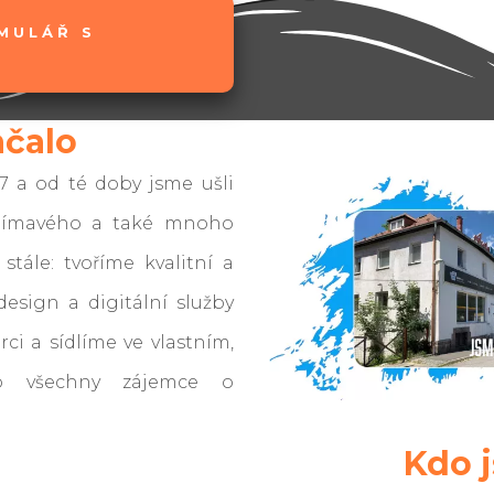
MULÁŘ S
ačalo
97 a od té doby jsme ušli
ajímavého a také mnoho
tále: tvoříme kvalitní a
esign a digitální služby
rci a sídlíme ve vlastním,
o všechny zájemce o
Kdo 