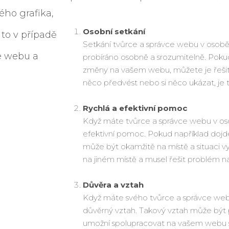
ého grafika,
Osobní setkání
 to v případě
Setkání tvůrce a správce webu v osobě
e webu a
probíráno osobně a srozumitelně. Pok
změny na vašem webu, můžete je řešit 
něco předvést nebo si něco ukázat, je 
Rychlá a efektivní pomoc
Když máte tvůrce a správce webu v os
efektivní pomoc. Pokud například doj
může být okamžitě na místě a situaci vyř
na jiném místě a musel řešit problém na
Důvěra a vztah
Když máte svého tvůrce a správce web
důvěrný vztah. Takový vztah může být 
umožní spolupracovat na vašem webu s l