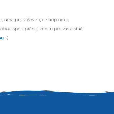
rtnera pro váš web, e-shop nebo
bou spolupráci, jsme tu pro vás a stačí
ou
:-)
izace. Mohu jen doporučit!