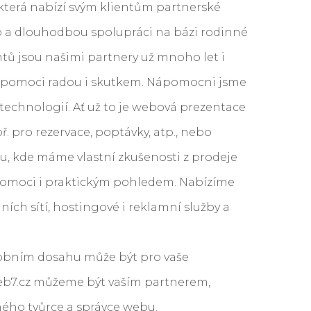
 která nabízí svým klientům partnerské
p a dlouhodbou spolupráci na bázi rodinné
entů jsou našimi partnery už mnoho let i
me pomoci radou i skutkem. Nápomocni jsme
h technologií. Ať už to je webová prezentace
ř. pro rezervace, poptávky, atp., nebo
, kde máme vlastní zkušenosti z prodeje
omoci i praktickým pohledem. Nabízíme
álních sítí, hostingové i reklamní služby a
sobním dosahu může být pro vaše
eb7.cz můžeme být vaším partnerem,
ého tvůrce a správce webu.