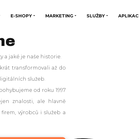
E-SHOPY
MARKETING
SLUŽBY
APLIKAC
me
 a jaké je naše historie.
rát transformovali až do
gitálních služeb.
e pohybujeme od roku 1997
en znalosti, ale hlavně
firem, výrobců i služeb a