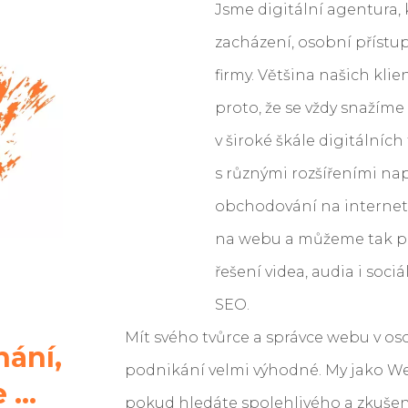
Jsme digitální agentura,
zacházení, osobní přístu
firmy. Většina našich kli
proto, že se vždy snaží
v široké škále digitálníc
s různými rozšířeními nap
obchodování na internetu
na webu a můžeme tak p
řešení videa, audia i soci
SEO.
Mít svého tvůrce a správce webu v o
nání,
podnikání velmi výhodné. My jako W
...
pokud hledáte spolehlivého a zkušen