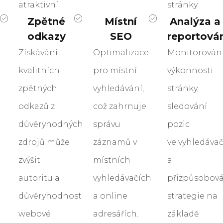
atraktivní.
stránky.
Zpětné
Místní
Analýza a
odkazy
SEO
reportová
Získávání
Optimalizace
Monitorován
kvalitních
pro místní
výkonnosti
zpětných
vyhledávání,
stránky,
odkazů z
což zahrnuje
sledování
důvěryhodných
správu
pozic
zdrojů může
záznamů v
ve vyhledáva
zvýšit
místních
a
autoritu a
vyhledávačích
přizpůsobov
důvěryhodnost
a online
strategie na
webové
adresářích.
základě