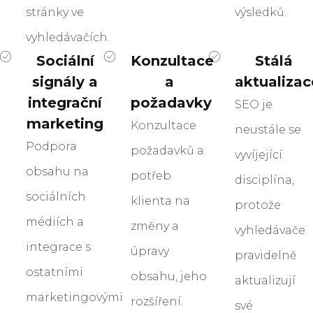
stránky ve
výsledků.
vyhledávačích.
Sociální
Konzultace
Stálá
signály a
a
aktualizac
integrační
požadavky
SEO je
marketing
Konzultace
neustále se
Podpora
požadavků a
vyvíjející
obsahu na
potřeb
disciplína,
sociálních
klienta na
protože
médiích a
změny a
vyhledávače
integrace s
úpravy
pravidelně
ostatními
obsahu, jeho
aktualizují
marketingovými
rozšíření.
své