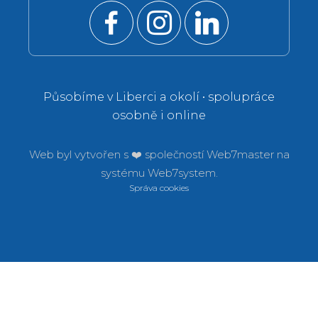
Působíme v Liberci a okolí • spolupráce
osobně i online
Web byl vytvořen s ❤️ společností
Web7master na
systému
Web7system.
Správa cookies