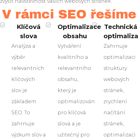
zvýšit návštěvnost vašich webových stránek.
V rámci SEO řešíme
Klíčová
Optimalizace
Technická
slova
obsahu
optimaliz
Analýza a
Vytváření
Zahrnuje
výběr
kvalitního a
optimalizaci
relevantních
relevantního
struktury
klíčových
obsahu,
webových
slov je
který je
stránek,
základem
optimalizován
zrychlení
SEO. To
pro klíčová
načítání
zahrnuje
slova a je
stránek,
výzkum slov a
užitečný pro
optimalizaci