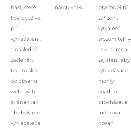
frází, které
návštěvníky.
pro mobilní
lidé používají
zařízení,
při
vytváření
vyhledávání,
srozumitelný
a následné
URL adres a
začlenění
zajištění, aby
těchto slov
vyhledávače
do obsahu
mohly
webových
snadno
stránek tak,
procházet a
aby byly pro
indexovat
vyhledávače
obsah