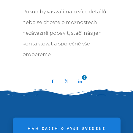
Pokud by vás zajímalo více detailů
nebo se chcete o možnostech
nezávazně pobavit, stačí nás jen
kontaktovat a společně vše
probereme.
0
Facebook
X
LinkedIn
MÁM ZÁJEM O VÝŠE UVEDENÉ