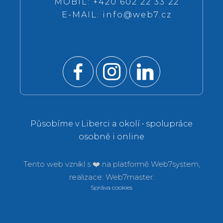
MOBIL: +420 602 22 33 22
E-MAIL:
info@web7.cz
Působíme v Liberci a okolí • spolupráce
osobně i online
Tento web vznikl s ❤️ na platformě
Web7system,
realizace:
Web7master.
Správa cookies