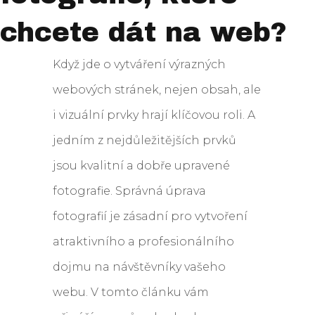
chcete dát na web?
Když jde o vytváření výrazných
webových stránek, nejen obsah, ale
i vizuální prvky hrají klíčovou roli. A
jedním z nejdůležitějších prvků
jsou kvalitní a dobře upravené
fotografie. Správná úprava
fotografií je zásadní pro vytvoření
atraktivního a profesionálního
dojmu na návštěvníky vašeho
webu. V tomto článku vám