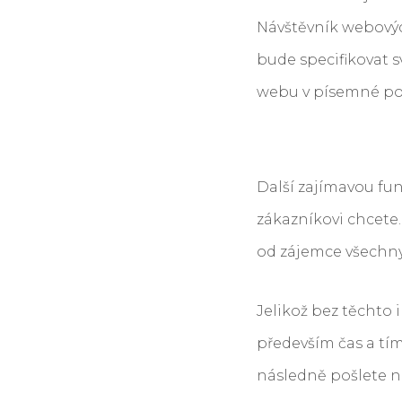
Návštěvník webových
bude specifikovat s
webu v písemné pod
Další zajímavou fun
zákazníkovi chcete.
od zájemce všechny
Jelikož bez těchto 
především čas a tím
následně pošlete n