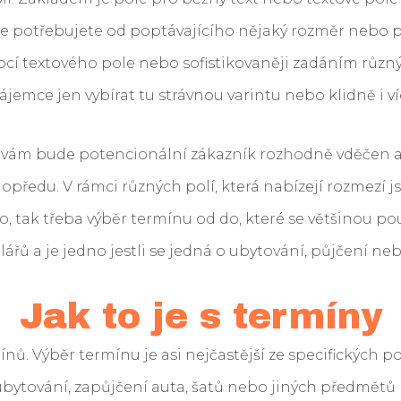
iže potřebujete od poptávajícího nějaký rozměr nebo 
cí textového pole nebo sofistikovaněji zadáním různýc
jemce jen vybírat tu strávnou varintu nebo klidně i ví
 vám bude potencionální zákazník rozhodně vděčen a 
opředu. V rámci různých polí, která nabízejí rozmezí j
o, tak třeba výběr termínu od do, které se většinou pou
ářů a je jedno jestli se jedná o ubytování, půjčení neb
Jak to je s termíny
ů. Výběr termínu je asi nejčastější ze specifických pol
 ubytování, zapůjčení auta, šatů nebo jiných předmětů