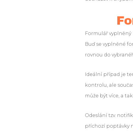
Fo
Formulář vyplněný
Buď se vyplněné fo
rovnou do vybranéh
Ideální případ je t
kontrolu, ale souč
může být více, a ta
Odeslání tzv. notif
příchozí poptávky 