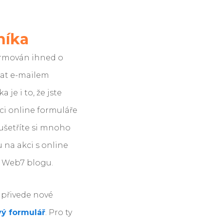
níka
ormován ihned o
tat e-mailem
je i to, že jste
mci online formuláře
 ušetříte si mnoho
 na akci s online
o Web7 blogu.
m přivede nové
ý formulář
. Pro ty