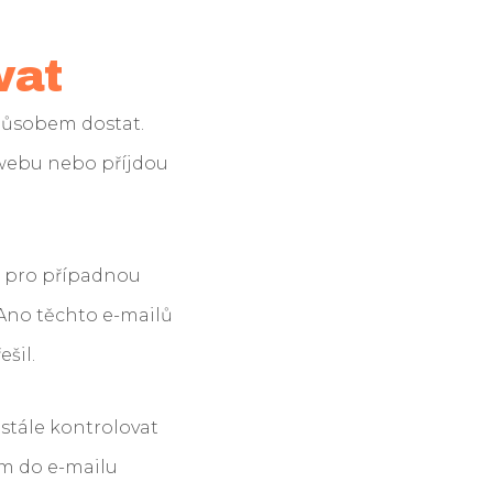
vat
působem dostat.
 webu nebo příjdou
mu pro případnou
 Ano těchto e-mailů
šil.
ustále kontrolovat
om do e-mailu