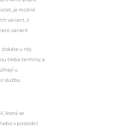
počet, je možné
h variant, z
cero variant.
získáte u něj
sou třeba termíny, a
žívají u
o službu.
í, která se
 nebo v poslední