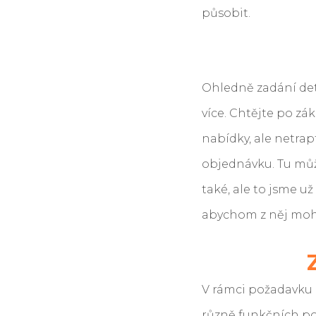
působit.
Ohledně zadání deta
více. Chtějte po zá
nabídky, ale netrap
objednávku. Tu mů
také, ale to jsme už
abychom z něj mohl
V rámci požadavku
různě funkčních pol