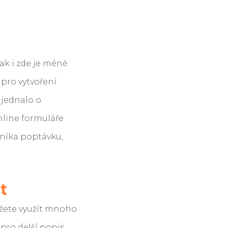
ak i zde je méně
 pro vytvoření
 jednalo o
line formuláře
ěvníka poptávku,
t
žete využít mnoho
pro delší popis