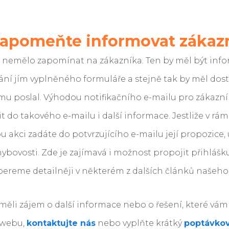
apomeňte informovat zákaz
 nemělo zapomínat na zákazníka. Ten by měl být inf
ání jím vyplněného formuláře a stejně tak by měl dos
omu poslal. Výhodou notifikačního e-mailu pro zákazníka 
 do takového e-mailu i další informace. Jestliže v rá
u akci zadáte do potvrzujícího e-mailu její propozice,
ybovosti. Zde je zajímavá i možnost propojit přihlášku
obereme detailněji v některém z dalších článků našeh
 měli zájem o další informace nebo o řešení, které vá
 webu,
kontaktujte nás
nebo vyplňte krátký
poptávkov