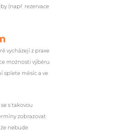
by (např. rezervace
ím
é vycházejí z praxe
ace možnosti výběru
í splete měsíc a ve
 se s takovou
termíny zobrazovat
, že nebude