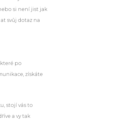
bo si není jist jak
at svůj dotaz na
 které po
omunikace, získáte
 stojí vás to
íve a vy tak