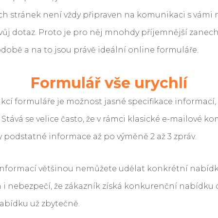
 stránek není vždy připraven na komunikaci s vámi ne
vůj dotaz. Proto je pro něj mnohdy příjemnější zanech
obě a na to jsou právě ideální online formuláře.
Formulář vše urychlí
kcí formuláře je možnost jasné specifikace informací,
 Stává se velice často, že v rámci klasické e-mailové k
 podstatné informace až po výměně 2 až 3 zpráv.
informací většinou nemůžete udělat konkrétní nabídku,
 i nebezpečí, že zákazník získá konkurenční nabídku dř
abídku už zbytečně.