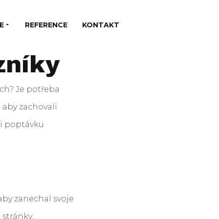
E
REFERENCE
KONTAKT
zníky
ách? Je potřeba
e aby zachovali
li poptávku
aby zanechal svoje
stránky.