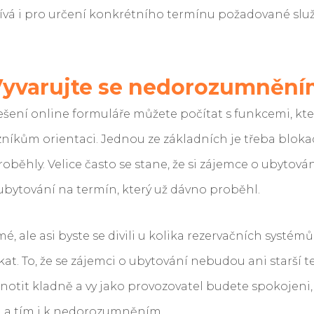
ívá i pro určení konkrétního termínu požadované služ
yvarujte se nedorozumněn
ešení online formuláře můžete počítat s funkcemi, kter
azníkům orientaci. Jednou ze základních je třeba blok
roběhly. Velice často se stane, že si zájemce o ubytován
ubytování na termín, který už dávno proběhl.
é, ale asi byste se divili u kolika rezervačních systémů
t. To, že se zájemci o ubytování nebudou ani starší 
otit kladně a vy jako provozovatel budete spokojeni
 a tím i k nedorozumněním.