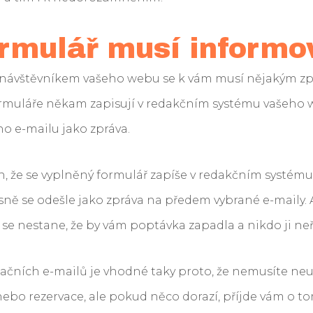
rmulář musí informo
 návštěvníkem vašeho webu se k vám musí nějakým z
rmuláře někam zapisují v redakčním systému vašeho
o e-mailu jako zpráva.
en, že se vyplněný formulář zapíše v redakčním systé
asně se odešle jako zpráva na předem vybrané e-maily.
k se nestane, že by vám poptávka zapadla a nikdo ji neře
ikačních e-mailů je vhodné taky proto, že nemusíte ne
nebo rezervace, ale pokud něco dorazí, příjde vám o t