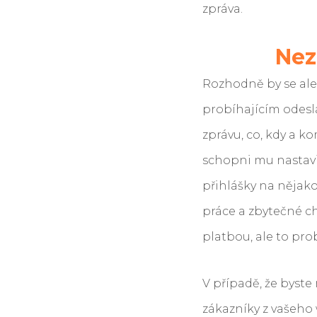
zpráva.
Nez
Rozhodně by se ale
probíhajícím odesl
zprávu, co, kdy a k
schopni mu nastavit
přihlášky na nějako
práce a zbytečné ch
platbou, ale to pr
V případě, že byste
zákazníky z vašeho