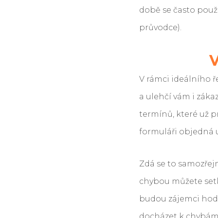
době se často použ
průvodce).
V
V rámci ideálního ř
a ulehčí vám i zák
termínů, které už p
formuláři objedná 
Zdá se to samozřejm
chybou můžete setka
budou zájemci hodn
docházet k chybám