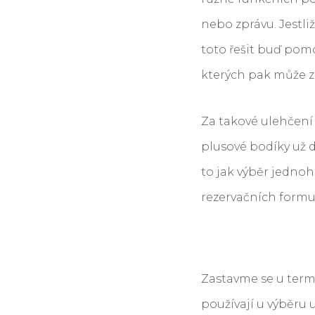
nebo zprávu. Jestl
toto řešit buď pomo
kterých pak může zá
Za takové ulehčení
plusové bodíky už d
to jak výběr jednoh
rezervačních formul
Zastavme se u termín
používají u výběru