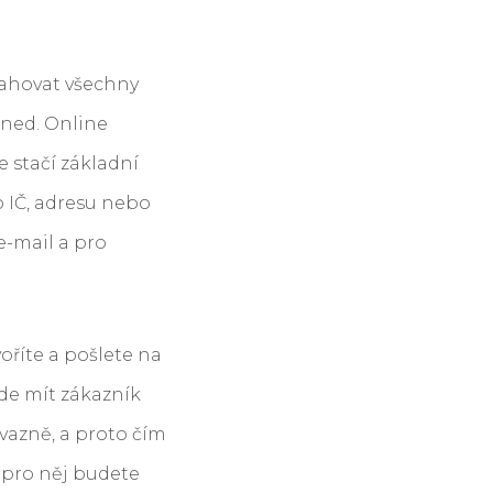
ahovat všechny
hned. Online
 stačí základní
 IČ, adresu nebo
e-mail a pro
oříte a pošlete na
ude mít zákazník
ávazně, a proto čím
pro něj budete