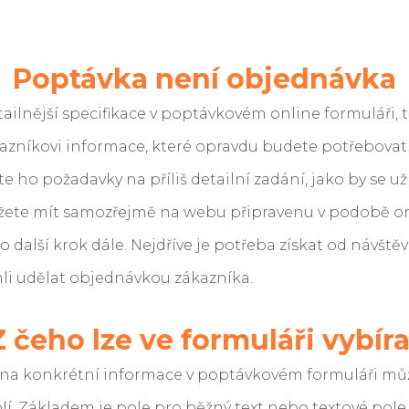
Poptávka není objednávka
ilnější specifikace v poptávkovém online formuláři, t
kazníkovi informace, které opravdu budete potřebovat
te ho požadavky na příliš detailní zadání, jako by se už
žete mít samozřejmě na webu připravenu v podobě on
 o další krok dále. Nejdříve je potřeba získat od návšt
i udělat objednávkou zákazníka.
Z čeho lze ve formuláři vybíra
 na konkrétní informace v poptávkovém formuláři mů
í. Základem je pole pro běžný text nebo textové pole 