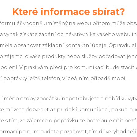
Které informace sbírat?
 formulář vhodně umístěný na webu přitom může obs
 a vy tak získáte zadání od návštěvníka vašeho webu i
 měla obsahovat základní kontaktní údaje. Opravdu ale
o zájemci o vaše produkty nebo služby požadovat jeho
pojení. V praxi vám přeci pro komunikaci bude stačit 
 poptávky ještě telefon, v ideálním případě mobil.
ni jméno osoby zpočátku nepotřebujete a nabídku vytv
 se můžete dozvědět až při další komunikaci, pokud b
te s tím, že zájemce o poptávku se potřebuje cítit nez
ormací po něm budete požadovat, tím důvěryhodněji 