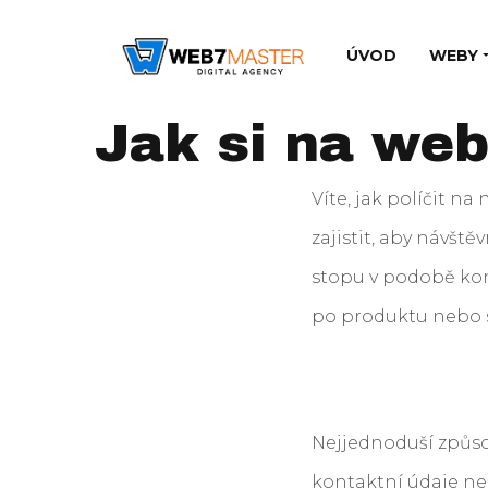
ÚVOD
WEBY
Jak si na web
Víte, jak políčit n
zajistit, aby návšt
stopu v podobě kon
po produktu nebo s
Nejjednoduší způso
kontaktní údaje ne