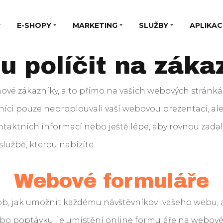
E-SHOPY
MARKETING
SLUŽBY
APLIKAC
u políčit na záka
a nové zákazníky, a to přímo na vašich webových stránk
ěvníci pouze neproplouvali vaší webovou prezentací, al
taktních informací nebo ještě lépe, aby rovnou zada
lužbě, kterou nabízíte.
Webové formuláře
b, jak umožnit každému návštěvníkovi vašeho webu, 
bo poptávku, je umístění online formuláře na webové 