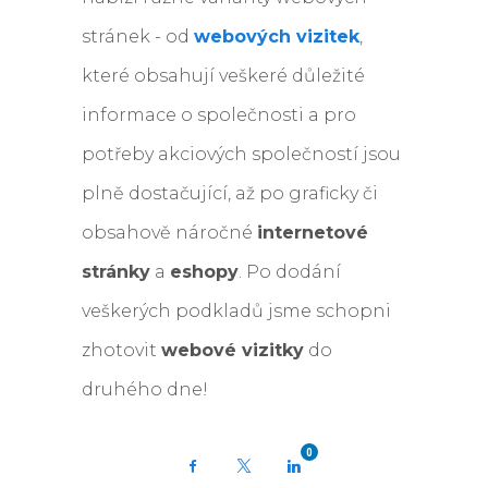
stránek - od
webových vizitek
,
které obsahují veškeré důležité
informace o společnosti a pro
potřeby akciových společností jsou
plně dostačující, až po graficky či
obsahově náročné
internetové
stránky
a
eshopy
. Po dodání
veškerých podkladů jsme schopni
zhotovit
webové vizitky
do
druhého dne!
0
Facebook
X
LinkedIn