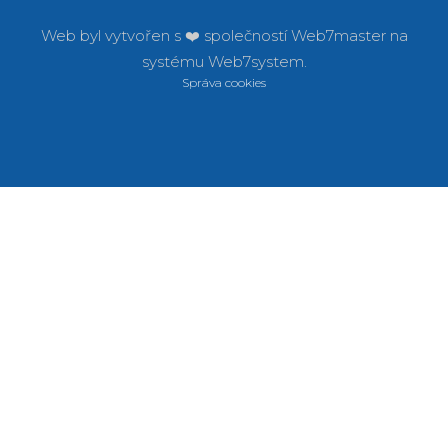
Web byl vytvořen s ❤️ společností
Web7master na
systému
Web7system.
Správa cookies