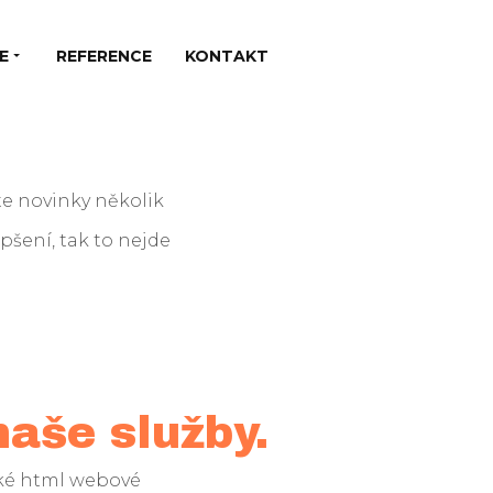
E
REFERENCE
KONTAKT
áte novinky několik
šení, tak to nejde
naše služby.
cké html webové