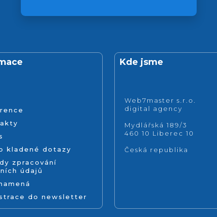
rmace
Kde jsme
Web7master s.r.o.
digital agency
rence
akty
Mydlářská 189/3
460 10 Liberec 10
s
o kladené dotazy
Česká republika
dy zpracování
ních údajů
znamená
strace do newsletter