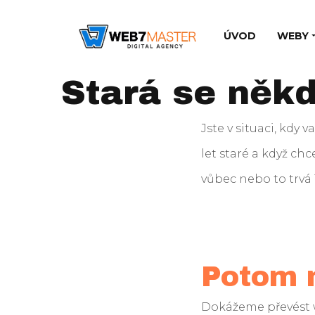
ÚVOD
WEBY
Stará se něk
Jste v situaci, kdy
let staré a když c
vůbec nebo to trvá 
Potom n
Dokážeme převést 