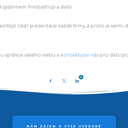
d systémem Prestashop a další.
žitější částí prezentace každé firmy, a proto je velmi d
u správce vašeho webu a
kontaktujte nás
pro další p
0
Facebook
X
LinkedIn
MÁM ZÁJEM O VÝŠE UVEDENÉ