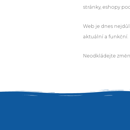
stránky, eshopy po
Web je dnes nejdůle
aktuální a funkční.
Neodkládejte změn