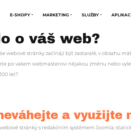
E-SHOPY
MARKETING
SLUŽBY
APLIKAC
do o váš web?
 vaše webové stránky začínájí být zastaralé, v obsahu m
hcete po vašem webmasterovi nějakou změnu nebo vylep
100 let?
eváhejte a využijte 
webové stránky s redakčním systémem Joomla, stati