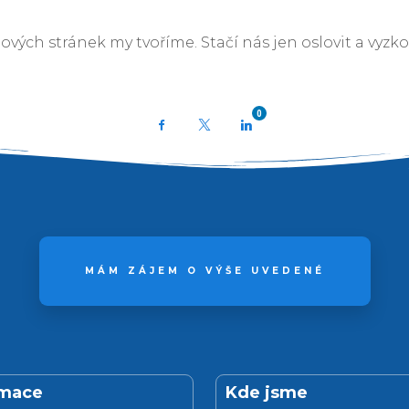
ých stránek my tvoříme. Stačí nás jen oslovit a vyzko
0
Facebook
X
LinkedIn
MÁM ZÁJEM O VÝŠE UVEDENÉ
rmace
Kde jsme