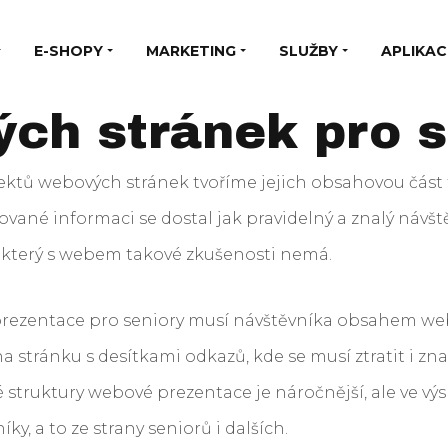
E-SHOPY
MARKETING
SLUŽBY
APLIKAC
ch stránek pro s
ektů webových stránek tvoříme jejich obsahovou část 
vané informaci se dostal jak pravidelný a znalý návšt
, který s webem takové zkušenosti nemá.
prezentace pro seniory musí návštěvníka obsahem w
a stránku s desítkami odkazů, kde se musí ztratit i znal
 struktury webové prezentace je náročnější, ale ve vý
y, a to ze strany seniorů i dalších.