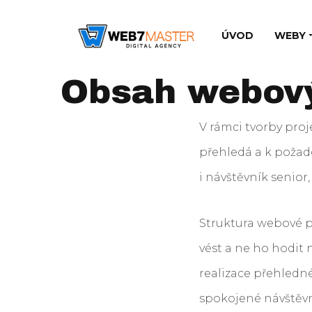
ÚVOD
WEBY
Obsah webový
V rámci tvorby proj
přehledá a k požado
i návštěvník senior
Struktura webové 
vést a ne ho hodit n
realizace přehledné
spokojené návštěvník