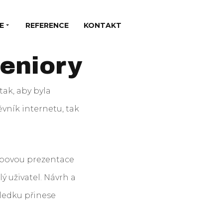
E
REFERENCE
KONTAKT
eniory
tak, aby byla
ěvník internetu, tak
ebovou prezentace
ý uživatel. Návrh a
sledku přinese