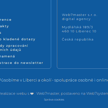
Web7master s.r.o.
digital agency
rence
akty
Mydlářská 189/3
460 10 Liberec 10
s
o kladené dotazy
Česká republika
dy zpracování
ních údajů
znamená
strace do newsletter
Působíme v Liberci a okolí • spolupráce osobně i onlin
ealizace webu s ❤️ :
Web7master, postaveno na
Web7system
Správa cookies