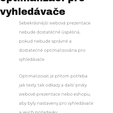
vyhledávače
Sebekrásnější webová prezentace
nebude dostatěčně úspěšná,
pokud nebude správně a
dostatečně optimalizována pro
vyhledávače.
Optimalizovat je přitom potřeba
jak texty, tak odkazy a další prvky
webové prezentace nebo eshopu,
aby byly nastaveny pro vyhledávače
a jejich požadavky.