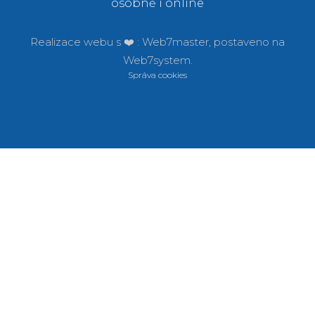
osobně i online
Realizace webu s ❤️ :
Web7master, postaveno na
Web7system.
Správa cookies