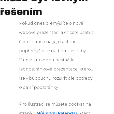
řešením
Pokud dnes přemýšlíte o nové
webové prezentaci a chcete ušetřit
čas i finance na její realizaci,
popřemýšlejte nad tím, jestli by
Vám v tuto dobu nestačila
jednostránková prezentace, kterou
lze v budoucnu rozšířit dle potřeby
o další podstránky.
Pro ilustraci se můžete podívat na
stránku
Můj první kalendář
, kterou