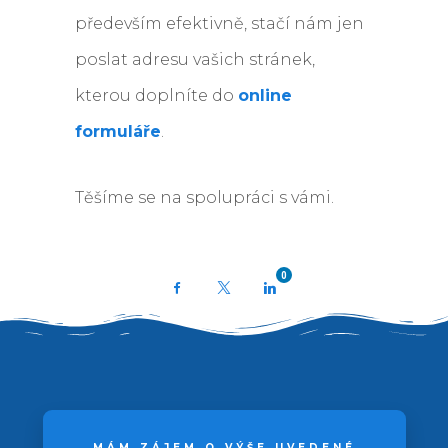
především efektivně, stačí nám jen
poslat adresu vašich stránek,
kterou doplníte do
online
formuláře
.
Těšíme se na spolupráci s vámi.
0
Facebook
X
LinkedIn
MÁM ZÁJEM O VÝŠE UVEDENÉ