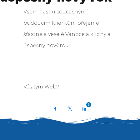
Všem našim současným i
budoucím klientům přejeme
šťastné a veselé Vánoce a klidný a
úspěšný nový rok.
Váš tým Web7
0
Facebook
X
LinkedIn