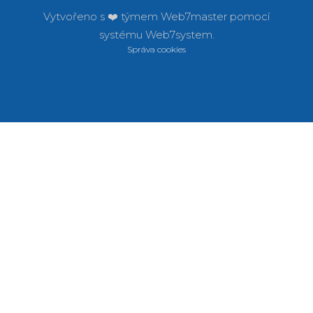
Vytvořeno s ❤️ týmem
Web7master pomocí
systému
Web7system.
Správa cookies