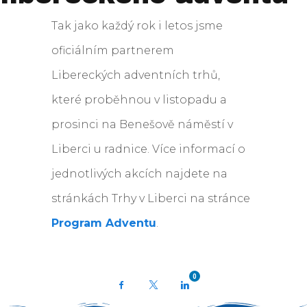
Tak jako každý rok i letos jsme
oficiálním partnerem
Libereckých adventních trhů,
které proběhnou v listopadu a
prosinci na Benešově náměstí v
Liberci u radnice. Více informací o
jednotlivých akcích najdete na
stránkách Trhy v Liberci na stránce
Program Adventu
.
0
Facebook
X
LinkedIn