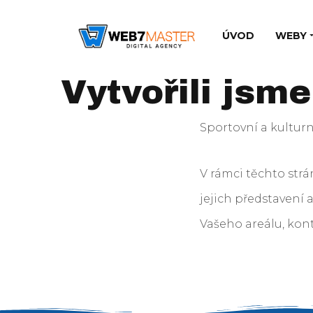
ÚVOD
WEBY
Vytvořili jsm
Sportovní a kultur
V rámci těchto strá
jejich představení 
Vašeho areálu, kon