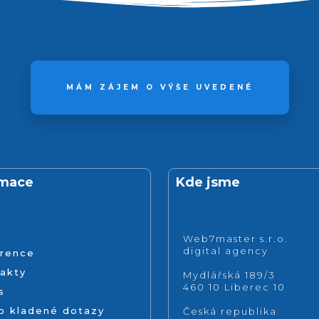
MÁM ZÁJEM O VÝŠE UVEDENÉ
rmace
Kde jsme
Web7master s.r.o.
digital agency
rence
akty
Mydlářská 189/3
460 10 Liberec 10
s
o kladené dotazy
Česká republika