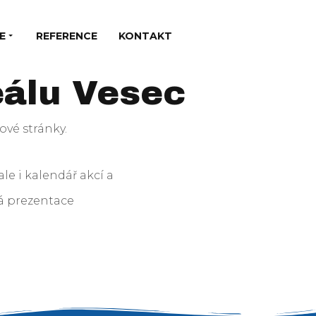
E
REFERENCE
KONTAKT
eálu Vesec
ové stránky.
le i kalendář akcí a
vá prezentace