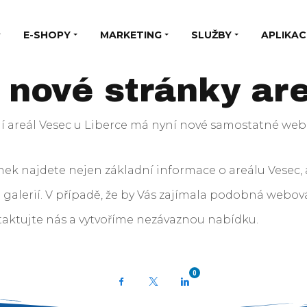
E-SHOPY
MARKETING
SLUŽBY
APLIKAC
e nové stránky ar
ní areál Vesec u Liberce má nyní nové samostatné web
nek najdete nejen základní informace o areálu Vesec, a
a galerií. V případě, že by Vás zajímala podobná webo
taktujte nás a vytvoříme nezávaznou nabídku.
0
Facebook
X
LinkedIn