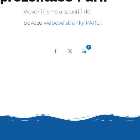
Vytvořili jsme a spustili do
povozu
webové stránky PARLI
.
0
Facebook
X
LinkedIn