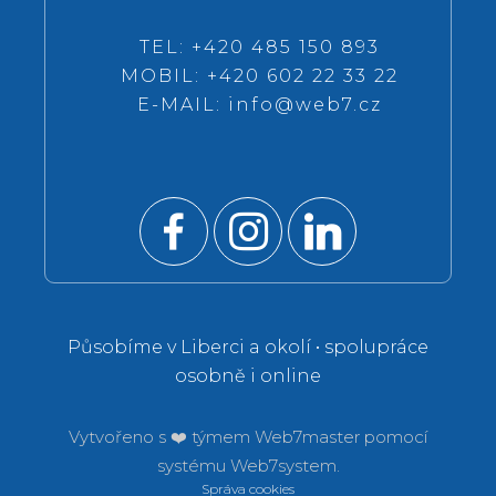
TEL: +420 485 150 893
MOBIL: +420 602 22 33 22
E-MAIL:
info@web7.cz
Působíme v Liberci a okolí • spolupráce
osobně i online
Vytvořeno s ❤️ týmem
Web7master pomocí
systému
Web7system.
Správa cookies