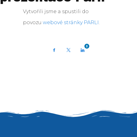
Vytvořili jsme a spustili do
povozu
webové stránky PARLI
.
0
Facebook
X
LinkedIn