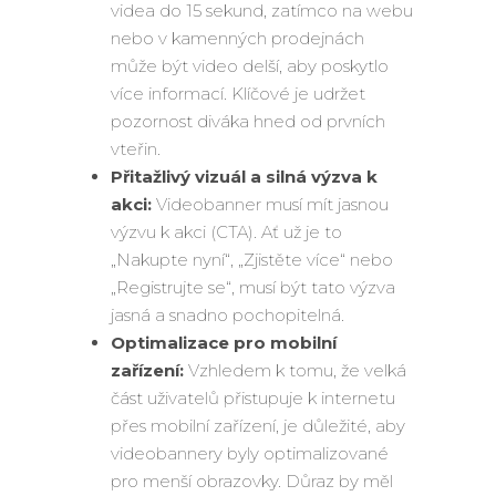
videa do 15 sekund, zatímco na webu
nebo v kamenných prodejnách
může být video delší, aby poskytlo
více informací. Klíčové je udržet
pozornost diváka hned od prvních
vteřin.
Přitažlivý vizuál a silná výzva k
akci:
Videobanner musí mít jasnou
výzvu k akci (CTA). Ať už je to
„Nakupte nyní“, „Zjistěte více“ nebo
„Registrujte se“, musí být tato výzva
jasná a snadno pochopitelná.
Optimalizace pro mobilní
zařízení:
Vzhledem k tomu, že velká
část uživatelů přistupuje k internetu
přes mobilní zařízení, je důležité, aby
videobannery byly optimalizované
pro menší obrazovky. Důraz by měl