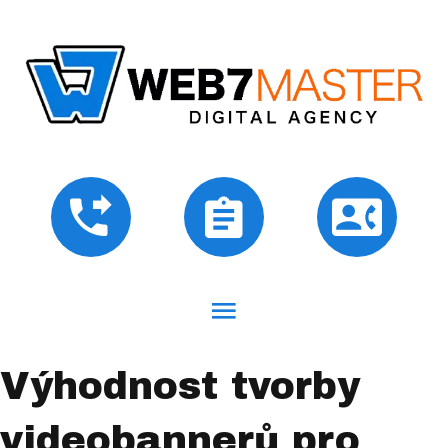
Výhodnost tvorby
videobannerů pro