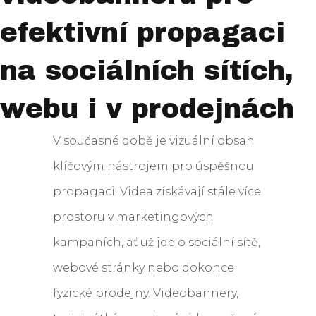
efektivní propagaci
na sociálních sítích,
webu i v prodejnách
V současné době je vizuální obsah
klíčovým nástrojem pro úspěšnou
propagaci. Videa získávají stále více
prostoru v marketingových
kampaních, ať už jde o sociální sítě,
webové stránky nebo dokonce
fyzické prodejny. Videobannery,