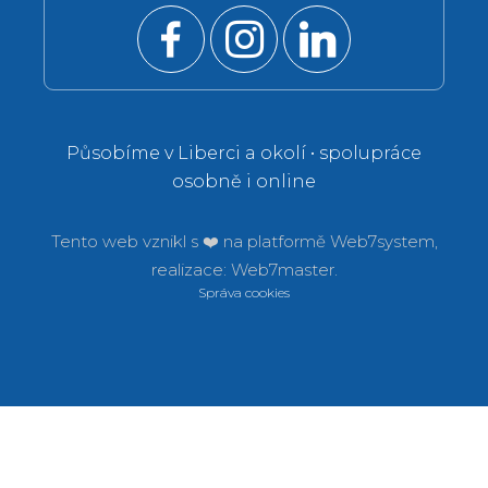
Působíme v Liberci a okolí • spolupráce
osobně i online
Tento web vznikl s ❤️ na platformě
Web7system,
realizace:
Web7master.
Správa cookies