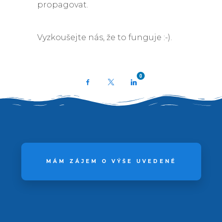
propagovat.
Vyzkoušejte nás, že to funguje :-).
0
Facebook
X
LinkedIn
MÁM ZÁJEM O VÝŠE UVEDENÉ