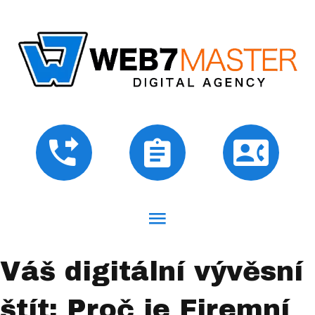
Váš digitální vývěsní
štít: Proč je Firemní