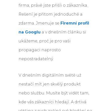
firma, právě jste přišli o zákazníka.
Řešení je přitom jednoduché a
zdarma. Jmenuje se
Firemní profil
na Googlu
a v dnešním článku si
ukážeme, proč je pro vaši
propagaci naprosto
nepostradatelný.
V dnešním digitálním světě už
nestačí mít jen skvělý produkt
nebo službu. Musíte být vidět tam,
kde vás zákazníci hledají. A drtivá
většina z nich začíná své hledání na