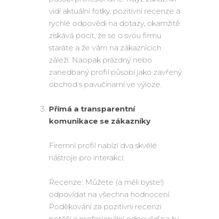
vidí aktuální fotky, pozitivní recenze a
rychlé odpovědi na dotazy, okamžitě
získává pocit, že se o svou firmu
staráte a že vám na zákaznících
záleží. Naopak prázdný nebo
zanedbaný profil působí jako zavřený
obchod s pavučinami ve výloze.
Přímá a transparentní
komunikace se zákazníky
Firemní profil nabízí dva skvělé
nástroje pro interakci:
Recenze: Můžete (a měli byste!)
odpovídat na všechna hodnocení.
Poděkování za pozitivní recenzi
potěší a profesionální odpověď na tu