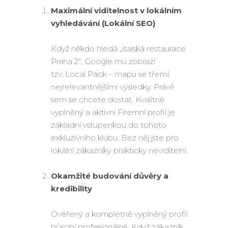
Maximální viditelnost v lokálním
vyhledávání (Lokální SEO)
Když někdo hledá „italská restaurace
Praha 2“, Google mu zobrazí
tzv. Local Pack – mapu se třemi
nejrelevantnějšími výsledky. Právě
sem se chcete dostat. Kvalitně
vyplněný a aktivní Firemní profil je
základní vstupenkou do tohoto
exkluzivního klubu. Bez něj jste pro
lokální zákazníky prakticky neviditelní.
Okamžité budování důvěry a
kredibility
Ověřený a kompletně vyplněný profil
působí profesionálně. Když zákazník