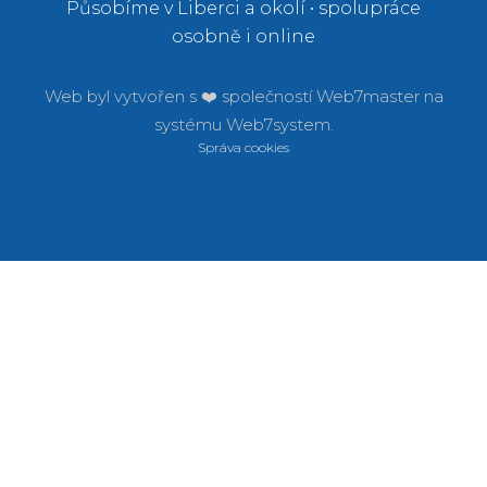
Působíme v Liberci a okolí • spolupráce
osobně i online
Web byl vytvořen s ❤️ společností
Web7master na
systému
Web7system.
Správa cookies