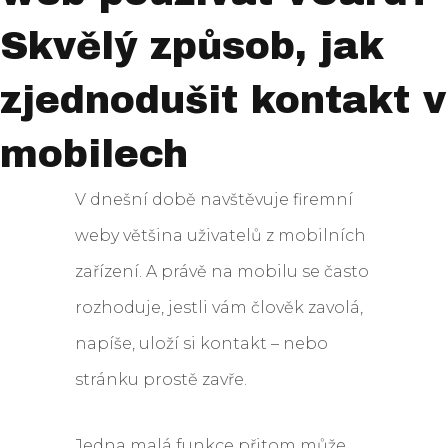
Skvělý způsob, jak
zjednodušit kontakt v
mobilech
V dnešní době navštěvuje firemní
weby většina uživatelů z mobilních
zařízení. A právě na mobilu se často
rozhoduje, jestli vám člověk zavolá,
napíše, uloží si kontakt – nebo
stránku prostě zavře.
Jedna malá funkce přitom může