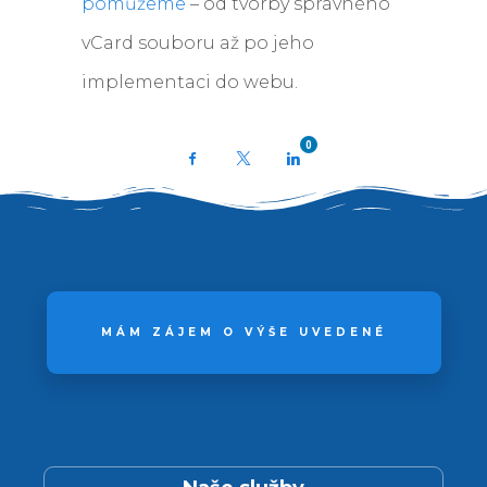
pomůžeme
– od tvorby správného
vCard souboru až po jeho
implementaci do webu.
0
Facebook
X
LinkedIn
MÁM ZÁJEM O VÝŠE UVEDENÉ