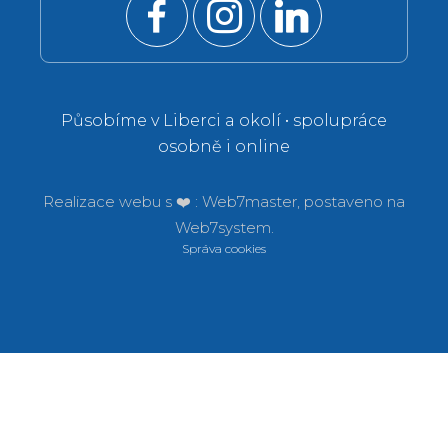
Působíme v Liberci a okolí • spolupráce
osobně i online
Realizace webu s ❤️ :
Web7master, postaveno na
Web7system.
Správa cookies