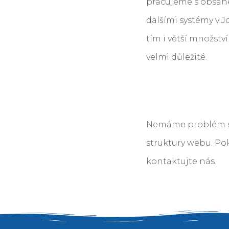
pracujeme s obsahe
dalšími systémy v 
tím i větší množstv
velmi důležité.
Nemáme problém s p
struktury webu. Pok
kontaktujte nás.