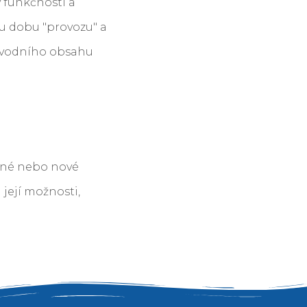
 funkčností a
ou dobu "provozu" a
 původního obsahu
ejné nebo nové
 její možnosti,