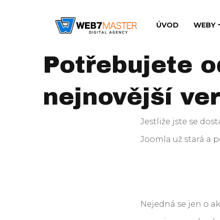
ÚVOD
WEBY
Potřebujete 
nejnovější ver
Jestliže jste se do
Joomla už stará a p
Nejedná se jen o a