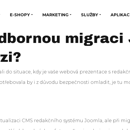
E-SHOPY
MARKETING
SLUŽBY
APLIKAC
odbornou migraci
zi?
stali do situace, kdy je vaše webová prezentace s red
otřebovala by i z důvodu bezpečnosti omladit, je tu 
ktualizaci CMS redakčního systému Joomla, ale při mi