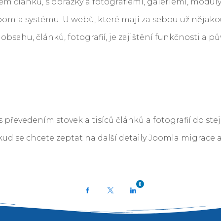
m článků, s obrázky a fotografiemi, galeriemi, moduly
Joomla systému. U webů, které mají za sebou už nějak
í obsahu, článků, fotografií, je zajištění funkčnosti a
řevedením stovek a tisíců článků a fotografií do st
ud se chcete zeptat na další detaily Joomla migrace a
0
Facebook
X
LinkedIn