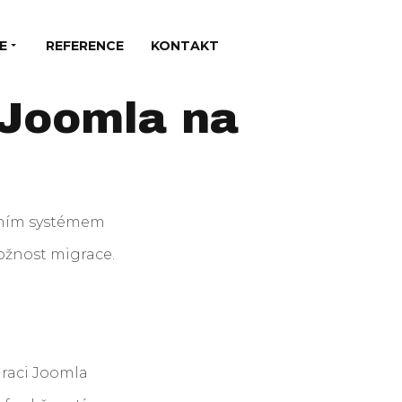
E
REFERENCE
KONTAKT
 Joomla na
akčním systémem
možnost migrace.
graci Joomla