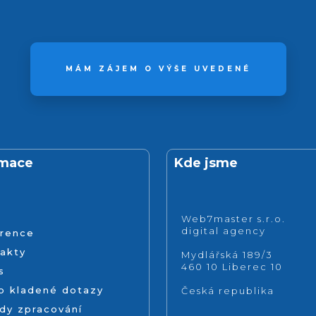
MÁM ZÁJEM O VÝŠE UVEDENÉ
rmace
Kde jsme
Web7master s.r.o.
digital agency
rence
akty
Mydlářská 189/3
460 10 Liberec 10
s
o kladené dotazy
Česká republika
dy zpracování