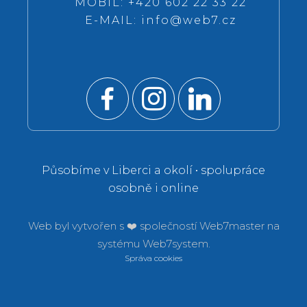
MOBIL: +420 602 22 33 22
E-MAIL:
info@web7.cz
Působíme v Liberci a okolí • spolupráce
osobně i online
Web byl vytvořen s ❤️ společností
Web7master na
systému
Web7system.
Správa cookies