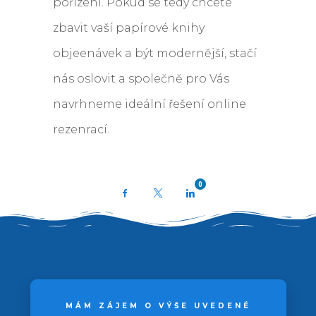
pořízení. Pokud se tedy chcete
zbavit vaší papírové knihy
objeenávek a být modernější, stačí
nás oslovit a společně pro Vás
navrhneme ideální řešení online
rezenrací.
0
Facebook
X
LinkedIn
MÁM ZÁJEM O VÝŠE UVEDENÉ