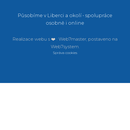
Působíme v Liberci a okolí • spolupráce
osobně i online
Realizace webu s ❤️ :
Web7master, postaveno na
Web7system.
Správa cookies