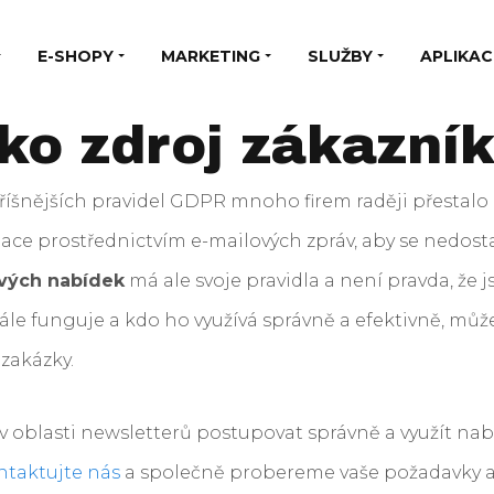
E-SHOPY
MARKETING
SLUŽBY
APLIKAC
ko zdroj zákazní
říšnějších pravidel GDPR mnoho firem raději přestalo 
ce prostřednictvím e-mailových zpráv, aby se nedost
ových nabídek
má ale svoje pravidla a není pravda, že 
tále funguje a kdo ho využívá správně a efektivně, může
 zakázky.
 oblasti newsletterů postupovat správně a využít na
ntaktujte nás
a společně probereme vaše požadavky 