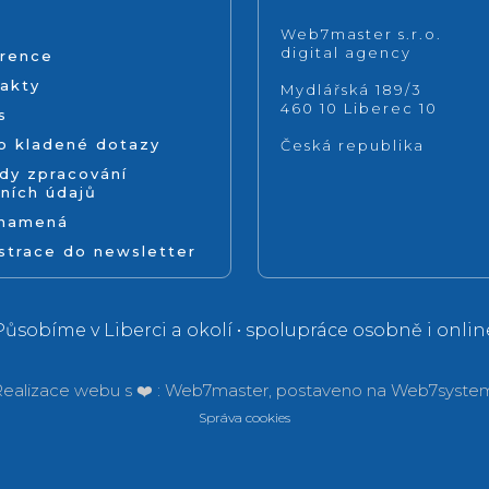
Web7master s.r.o.
digital agency
rence
akty
Mydlářská 189/3
460 10 Liberec 10
s
o kladené dotazy
Česká republika
dy zpracování
ních údajů
znamená
strace do newsletter
Působíme v Liberci a okolí • spolupráce osobně i onlin
ealizace webu s ❤️ :
Web7master, postaveno na
Web7system
Správa cookies