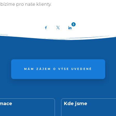
bízíme pro naše klienty.
0
Facebook
X
LinkedIn
MÁM ZÁJEM O VÝŠE UVEDENÉ
rmace
Kde jsme