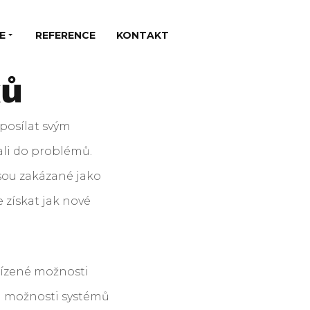
E
REFERENCE
KONTAKT
ků
posílat svým
ali do problémů.
jsou zakázané jako
 získat jak nové
bízené možnosti
a možnosti systémů