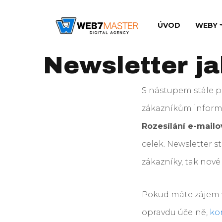
ÚVOD
WEBY
Newsletter ja
S nástupem stále p
zákazníkům informa
Rozesílání e-mail
celek. Newsletter s
zákazníky, tak nové
Pokud máte zájem v
opravdu účelně,
ko