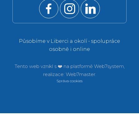
Působíme v Liberci a okolí • spolupráce
osobně i online
Tento web vznikl s ❤️ na platformě
Web7system,
realizace:
Web7master.
Správa cookies