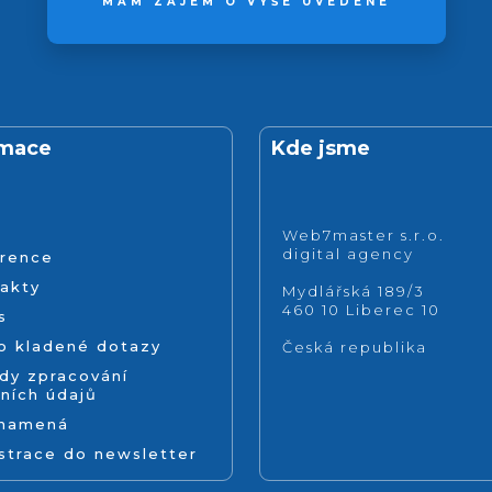
MÁM ZÁJEM O VÝŠE UVEDENÉ
rmace
Kde jsme
Web7master s.r.o.
digital agency
rence
akty
Mydlářská 189/3
460 10 Liberec 10
s
o kladené dotazy
Česká republika
dy zpracování
ních údajů
znamená
strace do newsletter