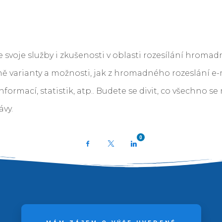
voje služby i zkušenosti v oblasti rozesílání hromad
 varianty a možnosti, jak z hromadného rozeslání e-m
nformací, statistik, atp.. Budete se divit, co všechno s
ávy.
0
Facebook
X
LinkedIn