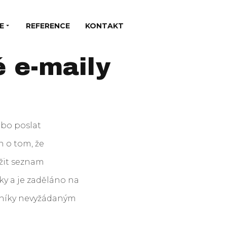
E
REFERENCE
KONTAKT
 e-maily
ebo poslat
n o tom, že
žit seznam
ky a je zaděláno na
azníky nevyžádaným