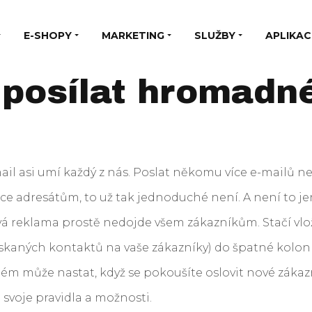
E-SHOPY
MARKETING
SLUŽBY
APLIKAC
posílat hromadné
il asi umí každý z nás. Poslat někomu více e-mailů n
e adresátům, to už tak jednoduché není. A není to je
á reklama prostě nedojde všem zákazníkům. Stačí vlo
ískaných kontaktů na vaše zákazníky) do špatné kolon
blém může nastat, když se pokoušíte oslovit nové zák
 svoje pravidla a možnosti.