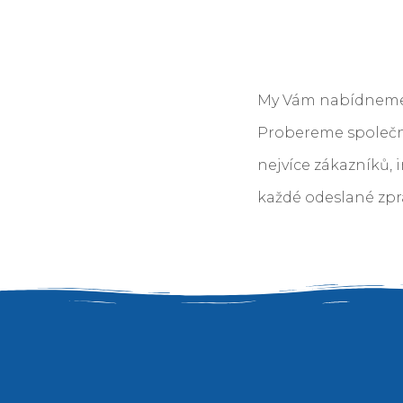
My Vám nabídneme s
Probereme společně
nejvíce zákazníků, i
každé odeslané zpr