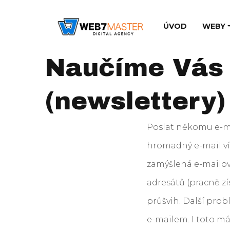
ÚVOD
WEBY
Naučíme Vás 
(newslettery)
Poslat někomu e-ma
hromadný e-mail víc
zamýšlená e-mailov
adresátů (pracně z
průšvih. Další pro
e-mailem. I toto má