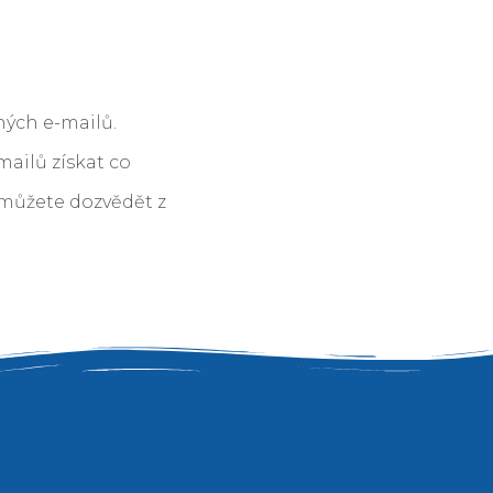
ných e-mailů.
ailů získat co
e můžete dozvědět z