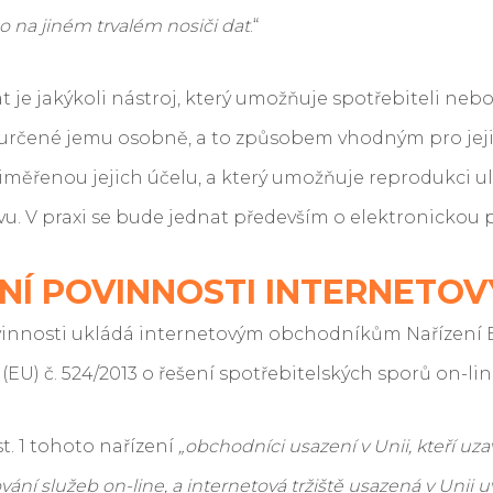
o na jiném trvalém nosiči dat
.“
 je jakýkoli nástroj, který umožňuje spotřebiteli ne
 určené jemu osobně, a to způsobem vhodným pro jej
řiměřenou jejich účelu, a který umožňuje reprodukci 
. V praxi se bude jednat především o elektronickou 
TNÍ POVINNOSTI INTERNET
ovinnosti ukládá internetovým obchodníkům Nařízení
EU) č. 524/2013 o řešení spotřebitelských sporů on-lin
t. 1 tohoto nařízení
„obchodníci usazení v Unii, kteří uza
vání služeb on-line, a internetová tržiště usazená v Unii