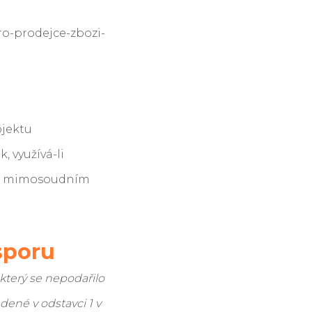
ro-prodejce-zbozi-
bjektu
, využívá-li
i o mimosoudním
sporu
který se nepodařilo
dené v odstavci 1 v