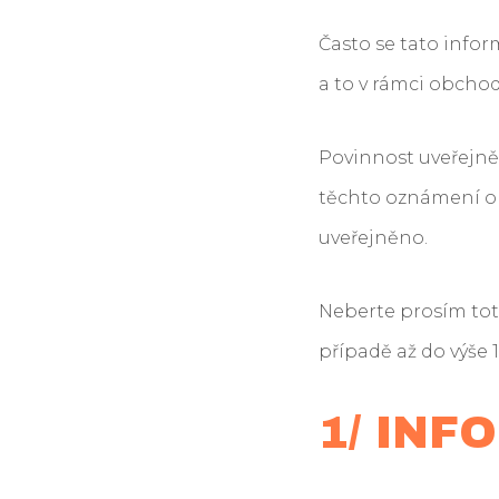
Často se tato info
a to v rámci obch
Povinnost uveřejněn
těchto oznámení o 
uveřejněno.
Neberte prosím tot
případě až do výše 
1/ IN