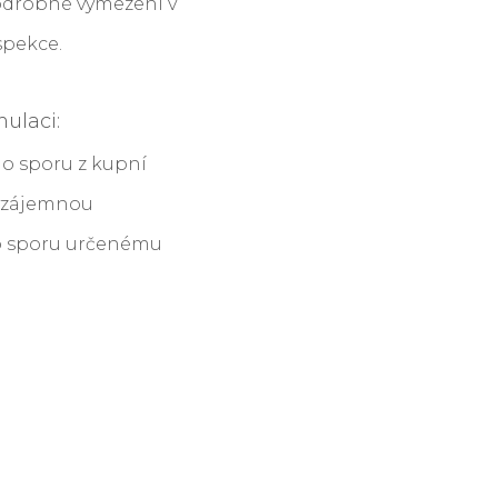
podrobné vymezení v
spekce.
ulaci:
ho sporu z kupní
 vzájemnou
o sporu určenému