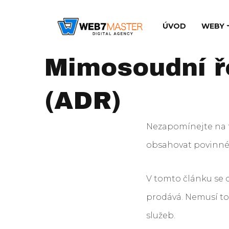
ÚVOD
WEBY
Mimosoudní ř
(ADR)
Nezapomínejte na t
obsahovat povinné 
V tomto článku se 
prodává. Nemusí to 
služeb.