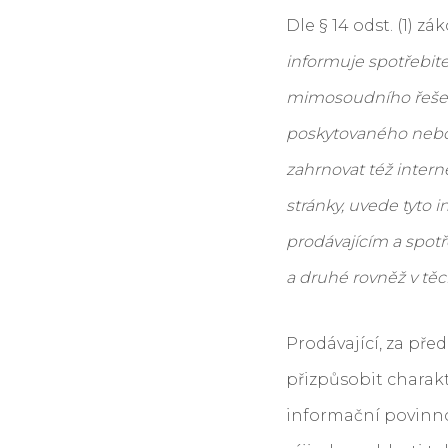
Dle § 14 odst. (1) zá
informuje spotřebi
mimosoudního řešení
poskytovaného nebo
zahrnovat též intern
stránky, uvede tyto
prodávajícím a spot
a druhé rovněž v t
Prodávající, za př
přizpůsobit charak
informační povinno