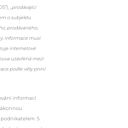
S“), „
prodávající
em o subjektu
ého, prodávaného,
ý. Informace musí
zuje internetové
louva uzavřená mezi
ce podle věty první
ování informací
 zákonnou
é podnikatelem. S