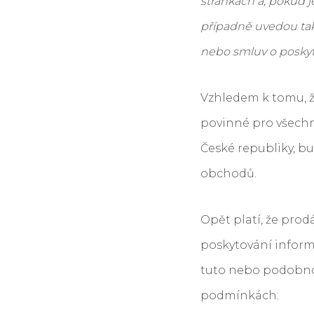
stránkách a, pokud 
případně uvedou ta
nebo smluv o poskyto
Vzhledem k tomu, ž
povinné pro všechn
České republiky, bu
obchodů.
Opět platí, že prod
poskytování inform
tuto nebo podobno
podmínkách: