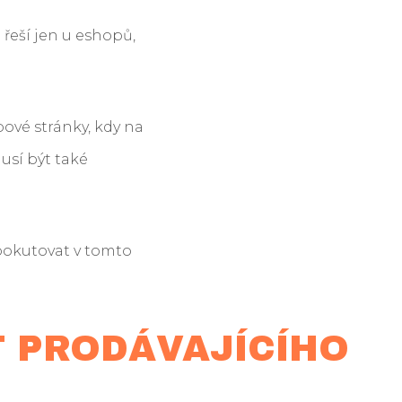
řeší jen u eshopů,
bové stránky, kdy na
sí být také
pokutovat v tomto
T PRODÁVAJÍCÍHO