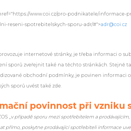
 href="https://www.coi.cz/pro-podnikatele/informace-p
i-reseni-spotrebitelskych-sporu-adr/#">
adr@coi.cz
rovozuje internetové stránky, je třeba informaci o su
 sporů zveřejnit také na těchto stránkách. Stejně tak
ardizované obchodní podmínky, je povinen informac
kých sporů uvést také zde.
rmační povinnost při vzniku 
ZOS „
v případě sporu mezi spotřebitelem a prodávajícím, 
t přímo, poskytne prodávající spotřebiteli informace uve