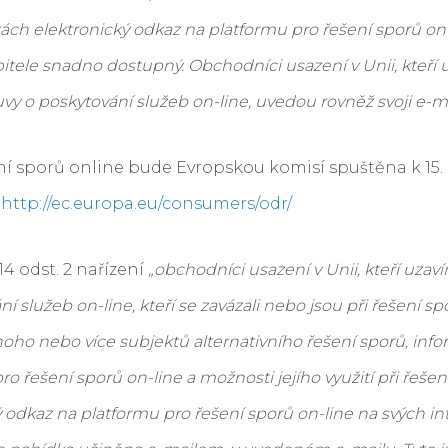
ách elektronický odkaz na platformu pro řešení sporů on-
itele snadno dostupný. Obchodníci usazení v Unii, kteří u
y o poskytování služeb on-line, uvedou rovněž svoji e-m
ní sporů online bude Evropskou komisí spuštěna k 15.
e
http://ec.europa.eu/consumers/odr/
14 odst. 2 nařízení
„obchodníci usazení v Unii, kteří uzaví
 služeb on-line, kteří se zavázali nebo jsou při řešení sp
noho nebo více subjektů alternativního řešení sporů, info
ro řešení sporů on-line a možnosti jejího využití při řešení
 odkaz na platformu pro řešení sporů on-line na svých i