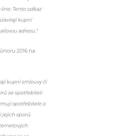
line. Tento odkaz
zavírají kupní
ailovou adresu.“
 únoru 2016 na
rají kupní smlouvy či
orů se spotřebiteli
rmují spotřebitele o
 jejich sporů.
nternetových