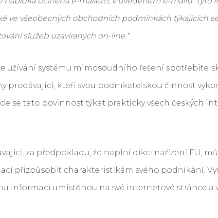
je nabídka učiněna e-mailem, v uvedeném e-mailu. Tyto 
ké ve všeobecných obchodních podmínkách týkajících s
vání služeb uzavíraných on-line.“
e užívání systému mimosoudního řešení spotřebitelsk
y prodávající, kteří svou podnikatelskou činnost vyko
de se tato povinnost týkat prakticky všech českých in
ávající, za předpokladu, že naplní dikci nařízení EU, 
ací přizpůsobit charakteristikám svého podnikání. Vy
u informaci umístěnou na své internetové stránce a