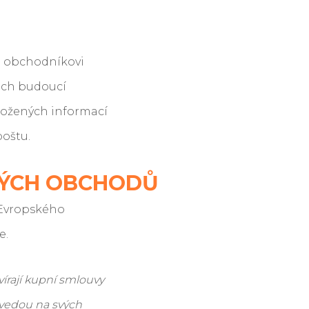
bo obchodníkovi
ich budoucí
uložených informací
poštu.
OVÝCH OBCHODŮ
 Evropského
e.
vírají kupní smlouvy
 uvedou na svých