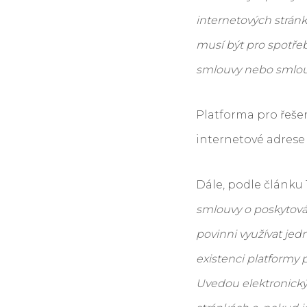
internetových stránk
musí být pro spotřeb
smlouvy nebo smlouv
Platforma pro řeše
internetové adres
Dále, podle článku 
smlouvy o poskytování
povinni využívat jed
existenci platformy p
Uvedou elektronický