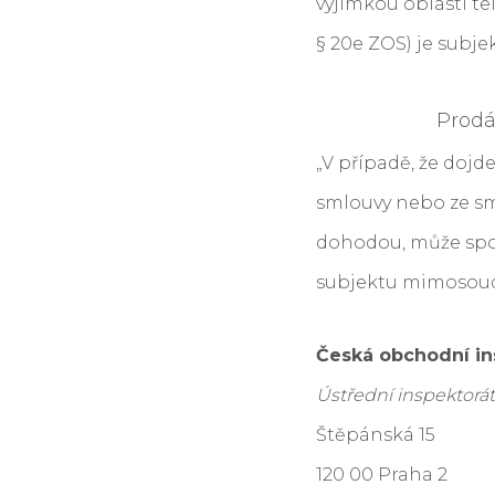
výjimkou oblasti t
§ 20e ZOS) je sub
Prodá
„V případě, že doj
smlouvy nebo ze sm
dohodou, může spo
subjektu mimosoudn
Česká obchodní i
Ústřední inspektorá
Štěpánská 15
120 00 Praha 2