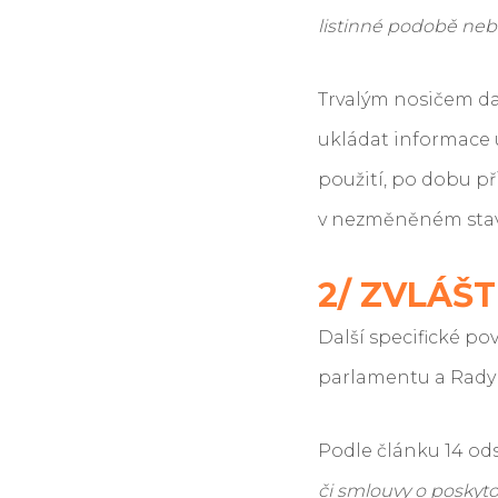
listinné podobě neb
Trvalým nosičem dat
ukládat informace
použití, po dobu p
v nezměněném stavu
2/ ZVLÁŠ
Další specifické p
parlamentu a Rady (
Podle článku 14 ods
či smlouvy o poskyto