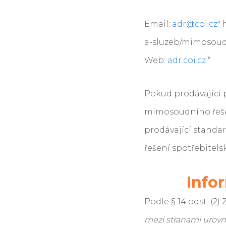
Email:
adr@coi.cz
"
a-sluzeb/mimosoudn
Web:
adr.coi.cz
“
Pokud prodávající p
mimosoudního řešení
prodávající stand
řešení spotřebitels
Info
Podle § 14 odst. (2) 
mezi stranami urovna