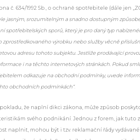
kona č. 634/1992 Sb., o ochraně spotřebitele (dále jen „ZO
tele jasným, srozumitelným a snadno dostupným způsob
 spotřebitelských sporů, který je pro daný typ nabízen
 zprostředkovaného výrobku nebo služby věcně příslušn
etovou adresu tohoto subjektu. Jestliže prodávající provo
 informace i na těchto internetových stránkách. Pokud sm
řebitelem odkazuje na obchodní podmínky, uvede informa
ěchto obchodních podmínkách“
.
edpokladu, že naplní dikci zákona, může způsob poskyt
teristikám svého podnikání. Jednou z forem, jak tuto
st naplnit, mohou být i tzv. reklamační řády vydávan