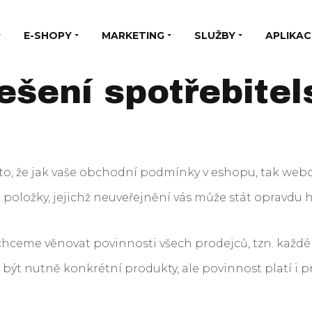
E-SHOPY
MARKETING
SLUŽBY
APLIKAC
ešení spotřebitel
o, že jak vaše obchodní podmínky v eshopu, tak webo
položky, jejichž neuveřejnění vás může stát opravdu
chceme věnovat povinnosti všech prodejců, tzn. každ
být nutně konkrétní produkty, ale povinnost platí i p