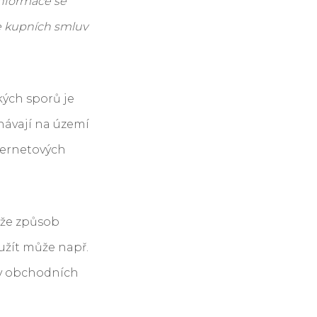
informace se
e kupních smluv
ých sporů je
návají na území
ternetových
může způsob
užít může např.
 v obchodních