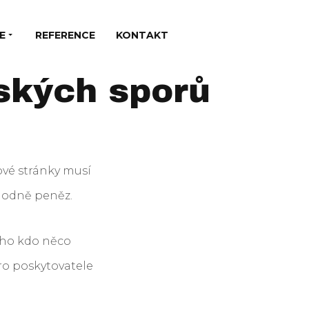
E
REFERENCE
KONTAKT
ských sporů
vé stránky musí
 hodně peněz.
ého kdo něco
ro poskytovatele