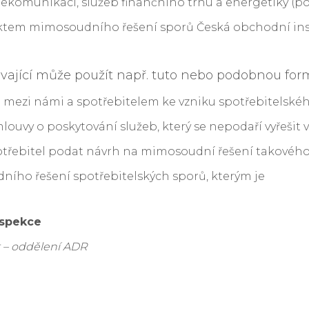
elekomunikací, služeb finančního trhu a energetiky (
jektem mimosoudního řešení sporů Česká obchodní in
vající může použít např. tuto nebo podobnou form
de mezi námi a spotřebitelem ke vzniku spotřebitelské
louvy o poskytování služeb, který se nepodaří vyřešit
třebitel podat návrh na mimosoudní řešení takovéh
ího řešení spotřebitelských sporů, kterým je
nspekce
t – oddělení ADR