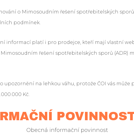
rmování o Mimosoudním řešení spotřebitelských sporů 
odních podmínek.
í informací platí i pro prodejce, kteří mají vlastní we
Mimosoudním řešení spotřebitelských sporů (ADR) mu
o upozornění na lehkou váhu, protože ČOI vás může 
1.000.000 Kč.
FORMAČNÍ POVINNOS
Obecná informační povinnost