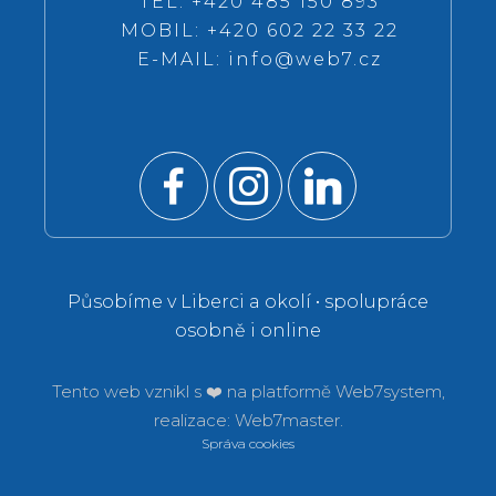
TEL: +420 485 150 893
MOBIL: +420 602 22 33 22
E-MAIL:
info@web7.cz
Působíme v Liberci a okolí • spolupráce
osobně i online
Tento web vznikl s ❤️ na platformě
Web7system,
realizace:
Web7master.
Správa cookies