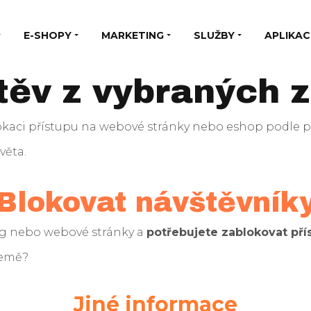
E-SHOPY
MARKETING
SLUŽBY
APLIKAC
těv z vybraných 
kaci přístupu na webové stránky nebo eshop podle př
věta.
Blokovat návštěvník
og nebo webové stránky a
potřebujete zablokovat pří
země?
Jiné informace