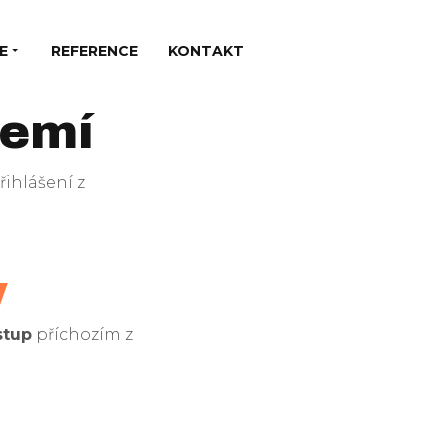
E
REFERENCE
KONTAKT
zemí
ihlášení z
y
stup
příchozím z