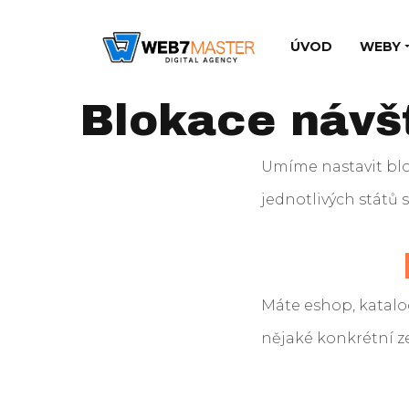
ÚVOD
WEBY
Blokace návš
Umíme nastavit blo
jednotlivých států s
Máte eshop, katal
nějaké konkrétní 