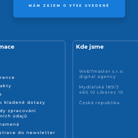
MÁM ZÁJEM O VÝŠE UVEDENÉ
rmace
Kde jsme
Web7master s.r.o.
digital agency
rence
akty
Mydlářská 189/3
460 10 Liberec 10
s
o kladené dotazy
Česká republika
dy zpracování
ních údajů
znamená
strace do newsletter