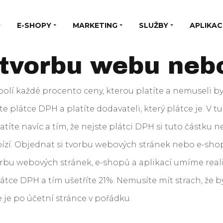
E-SHOPY
MARKETING
SLUŽBY
APLIKAC
 tvorbu webu neb
 bolí každé procento ceny, kterou platíte a nemuseli by
ste plátce DPH a platíte dodavateli, který plátce je. V tu
atíte navíc a tím, že nejste plátci DPH si tuto částku 
bízí. Objednat si tvorbu webových stránek nebo e-sho
orbu webových stránek, e-shopů a aplikací umíme real
átce DPH a tím ušetříte 21%. Nemusíte mít strach, že b
e je po účetní stránce v pořádku.