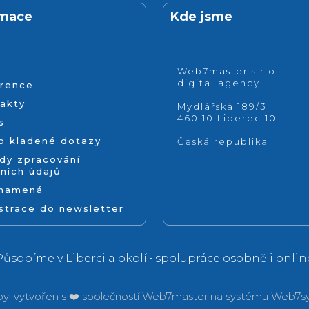
rmace
Kde jsme
Web7master s.r.o.
digital agency
rence
akty
Mydlářská 189/3
460 10 Liberec 10
s
o kladené dotazy
Česká republika
dy zpracování
ních údajů
znamená
strace do newsletter
Působíme v Liberci a okolí • spolupráce osobně i onlin
yl vytvořen s ❤️ společností
Web7master na systému
Web7sy