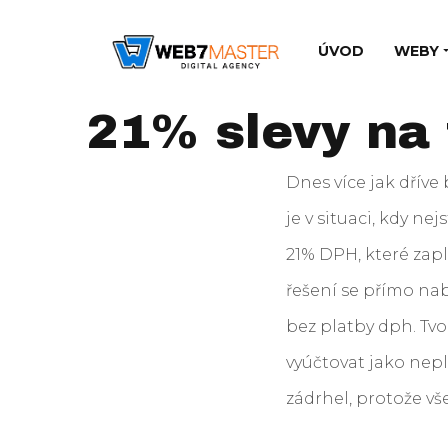
ÚVOD
WEBY
21% slevy na
Dnes více jak dříve
je v situaci, kdy nej
21% DPH, které zapl
řešení se přímo na
bez platby dph. Tv
vyúčtovat jako nepl
zádrhel, protože vš