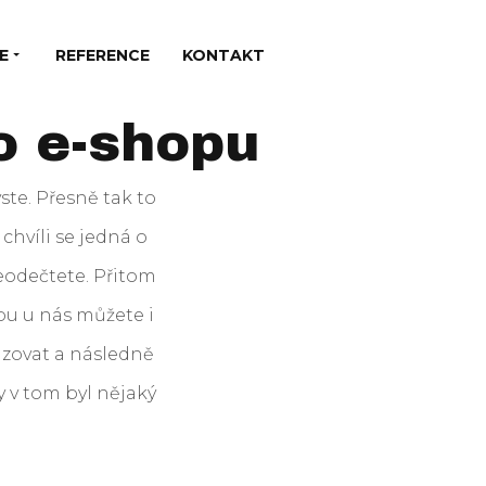
E
REFERENCE
KONTAKT
o e-shopu
ste. Přesně tak to
 chvíli se jedná o
neodečtete. Přitom
pu u nás můžete i
izovat a následně
y v tom byl nějaký