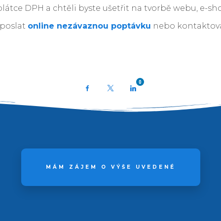
látce DPH a chtěli byste ušetřit na tvorbě webu, e-s
 poslat
online nezávaznou poptávku
nebo kontaktov
0
Facebook
X
LinkedIn
MÁM ZÁJEM O VÝŠE UVEDENÉ