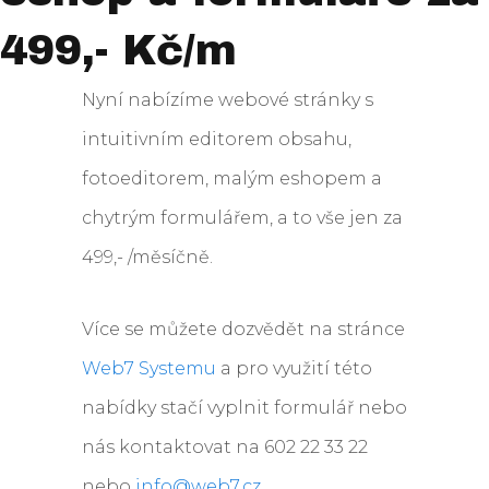
499,- Kč/m
Nyní nabízíme webové stránky s
intuitivním editorem obsahu,
fotoeditorem, malým eshopem a
chytrým formulářem, a to vše jen za
499,- /měsíčně.
Více se můžete dozvědět na stránce
Web7 Systemu
a pro využití této
nabídky stačí vyplnit formulář nebo
nás kontaktovat na 602 22 33 22
nebo
info@web7.cz.