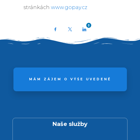
stránkách
www.gopay.cz
0
Facebook
X
LinkedIn
MÁM ZÁJEM O VÝŠE UVEDENÉ
Naše služby