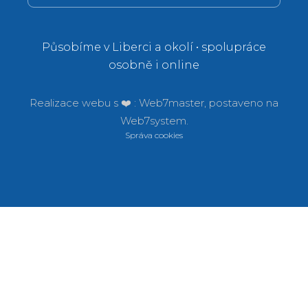
Působíme v Liberci a okolí • spolupráce
osobně i online
Realizace webu s ❤️ :
Web7master, postaveno na
Web7system.
Správa cookies