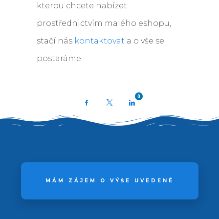
kterou chcete nabízet
prostřednictvím malého eshopu,
stačí nás
kontaktovat
a o vše se
postaráme.
0
Facebook
X
LinkedIn
MÁM ZÁJEM O VÝŠE UVEDENÉ