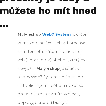
můžete ho mít hned
...
Malý eshop
Web7 System
je určen
všem, kdo mají co a chtějí prodávat
na internetu. Přitom ale nechtějí
velký internetový obchod, který by
nevyužili.
Malý eshop
je součástí
služby Web7 System a můžete ho
mít velice rychle během několika
dní, a to i s nastavením vzhledu,
dopravy, platební brány a