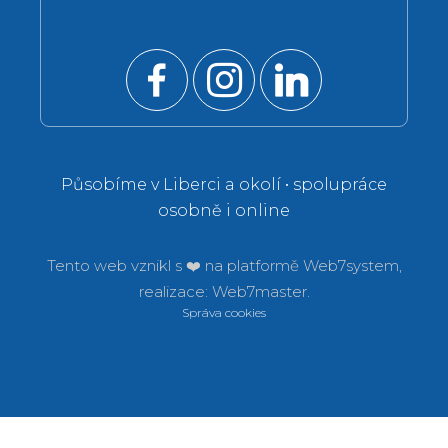
Působíme v Liberci a okolí • spolupráce
osobně i online
Tento web vznikl s ❤️ na platformě
Web7system,
realizace:
Web7master.
Správa cookies