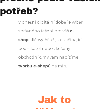
potřeb?
V dnešní digitální době je výběr
správného řešení pro váš
e-
shop
klíčový. Ať už jste začínající
podnikatel nebo zkušený
obchodník, my vám nabízíme
tvorbu e-shopů
na míru.
Jak to