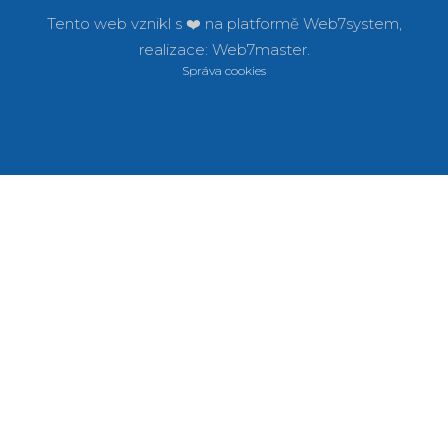
Tento web vznikl s ❤️ na platformě
Web7system,
realizace:
Web7master.
Správa cookies