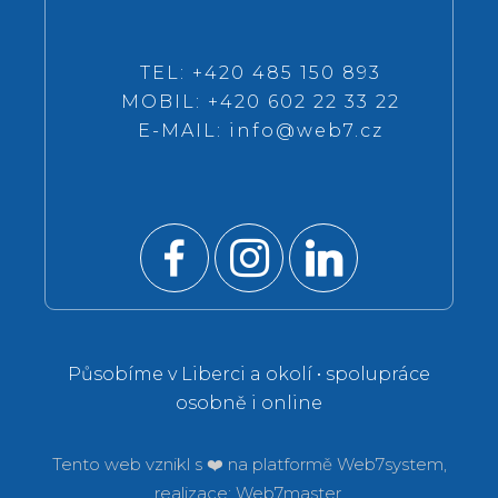
TEL: +420 485 150 893
MOBIL: +420 602 22 33 22
E-MAIL:
info@web7.cz
Působíme v Liberci a okolí • spolupráce
osobně i online
Tento web vznikl s ❤️ na platformě
Web7system,
realizace:
Web7master.