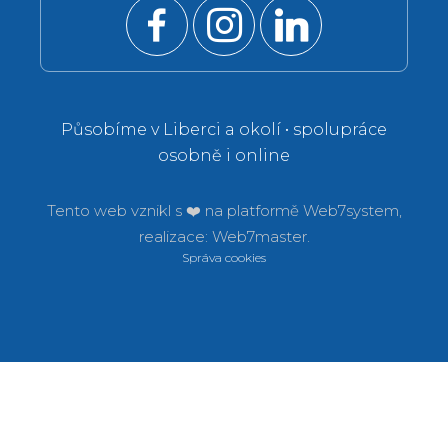
Působíme v Liberci a okolí • spolupráce
osobně i online
Tento web vznikl s ❤️ na platformě
Web7system,
realizace:
Web7master.
Správa cookies