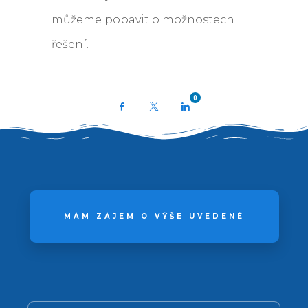
můžeme pobavit o možnostech
řešení.
0
Facebook
X
LinkedIn
MÁM ZÁJEM O VÝŠE UVEDENÉ